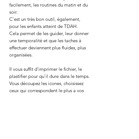
facilement, les routines du matin et du
soir.
C'est un très bon outil, également,
pour les enfants atteint de TDAH.
Cela permet de les guider, leur donner
une temporalité et que les taches à
effectuer deviennent plus fluides, plus
organisées.
Il vous suffit d'imprimer le fichier, le
plastifier pour qu'il dure dans le temps.
Vous découpez les icones, choisissez
ceux qui correspondent le plus a vos
routines. IL ne vous reste plus qu'a fixer
des "stratchs" sur le support et sur vos
icones.
Au départ, les icones sont sur la ligne "
à faire". A chaque fois que l'enfant